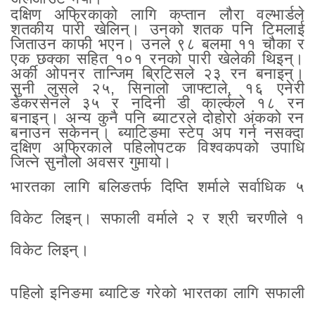
दक्षिण अफ्रिकाको लागि कप्तान लौरा वल्भार्डले
शतकीय पारी खेलिन्। उनको शतक पनि टिमलाई
जिताउन काफी भएन। उनले ९८ बलमा ११ चौका र
एक छक्का सहित १०१ रनको पारी खेलेकी थिइन्।
अर्की ओपनर तान्जिम ब्रिटिसले २३ रन बनाइन्।
सुनी लुसले २५, सिनालो जाफ्टाले, १६ एनेरी
डेकरसेनले ३५ र नदिनी डी कार्ल्कले १८ रन
बनाइन्। अन्य कुनै पनि ब्याटरले दोहोरो अंकको रन
बनाउन सकेनन्। ब्याटिङमा स्टेप अप गर्न नसक्दा
दक्षिण अफ्रिकाले पहिलोपटक विश्वकपको उपाधि
जित्ने सुनौलो अवसर गुमायो।
भारतका लागि बलिङतर्फ दिप्ति शर्माले सर्वाधिक ५
विकेट लिइन्। सफाली वर्माले २ र श्री चरणीले १
विकेट लिइन्।
पहिलो इनिङमा ब्याटिङ गरेको भारतका लागि सफाली