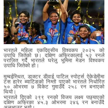
भारतले महिला एकदिवसीय विश्वकप २०२५ को
उपाधि जितेको छ। दक्षिण अफ्रिकालाई ५२ रनले
पराजित गर्दै भारतले घरेलु भूमिमा मेडन विश्वकप
उपाधि जितेको हो।
मुम्बईस्थित, डाक्टर डीवाई पाटिल स्पोर्ट्स ऐकेडेमीमा
टस हारेर ब्याटिङको निम्तो पाएको भारतले निर्धारित
५० ओभरमा ७ विकेट गुमाउँदै २५८ रन बनाएको
थियो।
भारतले दिएको २९९ रनको विजय लक्ष्य पछ्याएको
दक्षिण अफ्रिका ४५.३ ओभरमा २४६ रन बनाउँदै
अलआउट भयो।