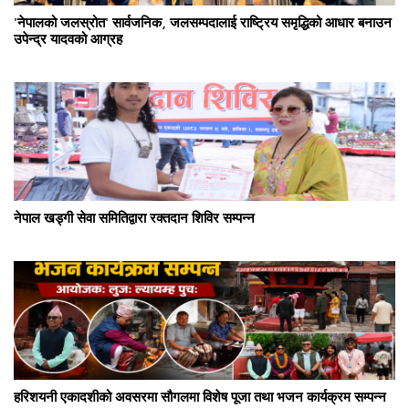
'नेपालको जलस्रोत' सार्वजनिक, जलसम्पदालाई राष्ट्रिय समृद्धिको आधार बनाउन
उपेन्द्र यादवको आग्रह
नेपाल खड्गी सेवा समितिद्वारा रक्तदान शिविर सम्पन्न
हरिशयनी एकादशीको अवसरमा सौगलमा विशेष पूजा तथा भजन कार्यक्रम सम्पन्न