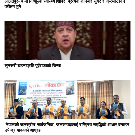
ललितपुर–५ मा निःशुल्क स्वास्थ्य शिविर, प्रत्येक शनिबार सुगर र क्रियाटिनिन
परीक्षण हुने
सुनसरी घटनाप्रति पूर्वराजाको चिन्ता
'नेपालको जलस्रोत' सार्वजनिक, जलसम्पदालाई राष्ट्रिय समृद्धिको आधार बनाउन
उपेन्द्र यादवको आग्रह